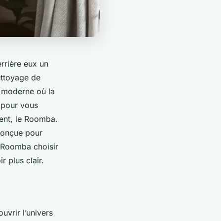
rrière eux un
nettoyage de
 moderne où la
 pour vous
ément, le Roomba.
conçue pour
e Roomba choisir
r plus clair.
vrir l’univers