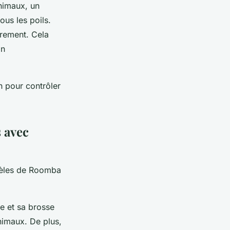
nimaux, un
ous les poils.
rement. Cela
on
on pour contrôler
 avec
dèles de Roomba
e et sa brosse
nimaux. De plus,