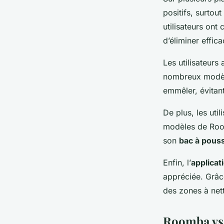
positifs, surtou
utilisateurs ont
d’éliminer effic
Les utilisateurs
nombreux modèle
emmêler, évitant
De plus, les util
modèles de Room
son
bac à pous
Enfin, l’
applicat
appréciée. Grâce
des zones à nett
Roomba vs 