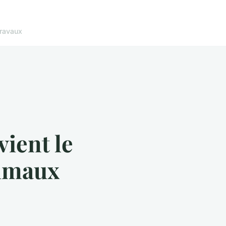
ravaux
ient le
nimaux