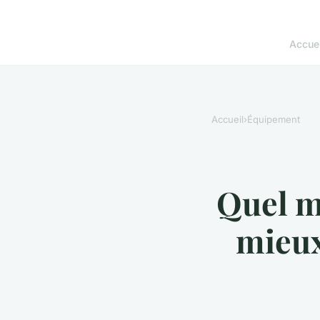
Accuei
Accueil
›
Équipement
Quel m
mieux