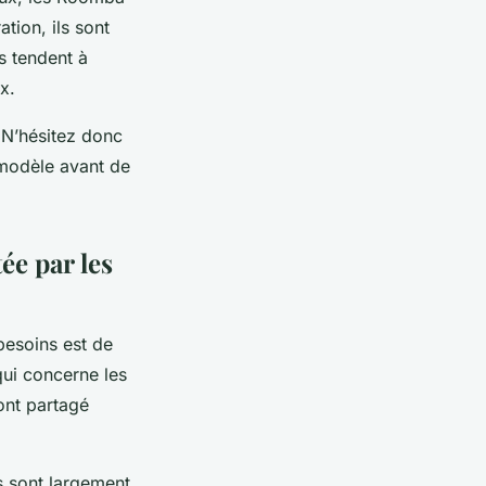
tion, ils sont
s tendent à
x.
 N’hésitez donc
 modèle avant de
ée par les
besoins est de
qui concerne les
ont partagé
s sont largement