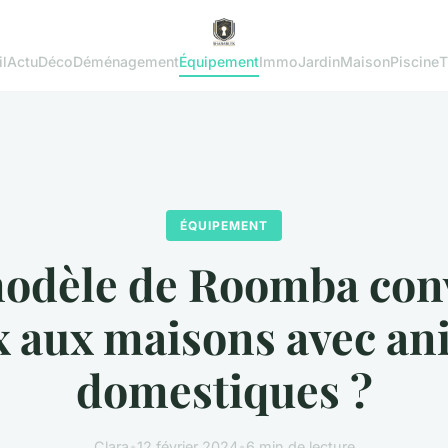
l
Actu
Déco
Déménagement
Équipement
Immo
Jardin
Maison
Piscine
T
ÉQUIPEMENT
odèle de Roomba conv
 aux maisons avec a
domestiques ?
Clara
•
12 février 2024
•
6 min de lecture