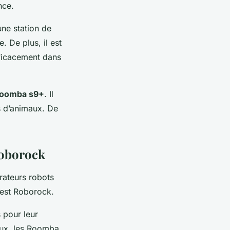
nce.
une station de
. De plus, il est
fficacement dans
Roomba s9+
. Il
s d’animaux. De
Roborock
rateurs robots
 est Roborock.
 pour leur
aux, les Roomba