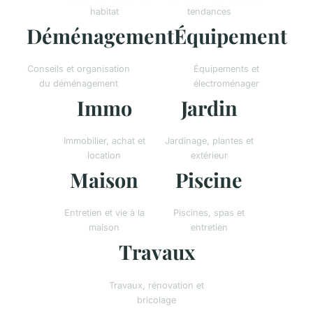
habitat
tendances
Déménagement
Équipement
Conseils et organisation
Équipements et
du déménagement
électroménager
Immo
Jardin
Immobilier, achat et
Jardinage, plantes et
location
extérieur
Maison
Piscine
Entretien et vie à la
Piscines, spas et
maison
entretien
Travaux
Travaux, rénovation et
bricolage