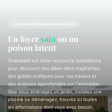
L'ergonomie de l'hygiène domestique 🧼
Un foyer
sain
ou un
poison latent
Shabablek est votre ressource quotidienne
pour découvrir des idées déco inspirantes,
des guides pratiques pour vos travaux et
des analyses approfondies sur l'immobilier.
Que vous aménagez un jardin, installez une
piscine ou déménagez, trouvez ici toutes
les informations dont vous avez besoin.