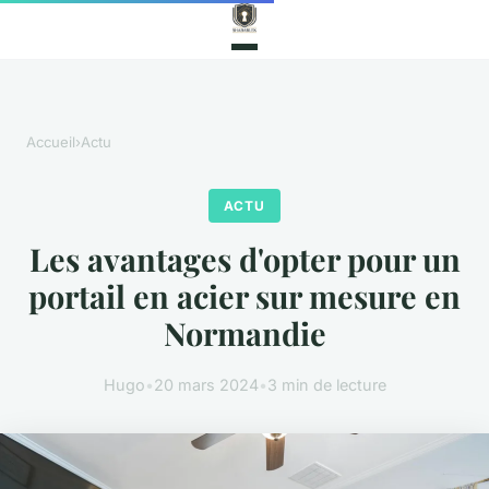
Accueil
›
Actu
ACTU
Les avantages d'opter pour un
portail en acier sur mesure en
Normandie
Hugo
•
20 mars 2024
•
3 min de lecture