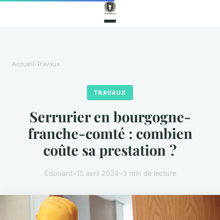
Accueil
›
Travaux
TRAVAUX
Serrurier en bourgogne-
franche-comté : combien
coûte sa prestation ?
Edouard
•
15 avril 2024
•
3 min de lecture