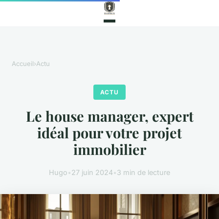
Accueil
›
Actu
ACTU
Le house manager, expert
idéal pour votre projet
immobilier
Hugo
•
27 juin 2024
•
3 min de lecture