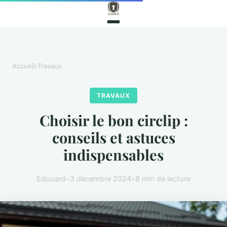
Accueil
›
Travaux
TRAVAUX
Choisir le bon circlip :
conseils et astuces
indispensables
Edouard
•
3 décembre 2024
•
8 min de lecture