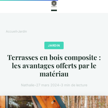
Accueil
›
Jardin
JARDIN
Terrasses en bois composite :
les avantages offerts par le
matériau
Nathalie
•
27 mars 2024
•
3 min de lecture