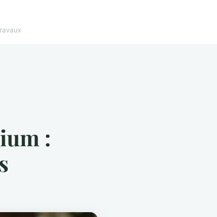
ravaux
ium :
s