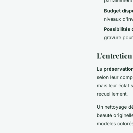
parfaitement
Budget disp
niveaux d'in
Possibilités
gravure pour
L'entretie
La
préservation
selon leur compo
mais leur éclat 
recueillement.
Un nettoyage dél
beauté originelle
modèles colorés,