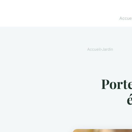
Accuei
Accueil
›
Jardin
Port