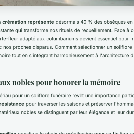
la
crémation représente
désormais 40 % des obsèques en 
tante qui transforme nos rituels de recueillement. Face à ce
rte-fleur adapté aux columbariums devient essentiel pour ma
 nos proches disparus. Comment sélectionner un soliflore 
oire tout en s'intégrant harmonieusement à l'architecture d
aux nobles pour honorer la mémoire
riau pour un soliflore funéraire revêt une importance particul
résistance
pour traverser les saisons et préserver l'homm
atériaux nobles se distinguent par leur élégance et leur dura
maillée
constitue le choix de prédilection pour sa finition ra