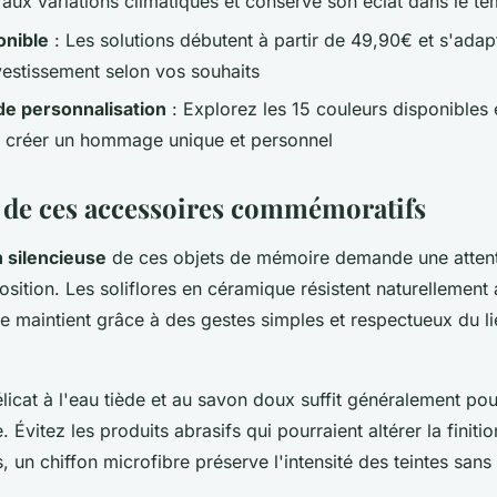
 aux variations climatiques et conserve son éclat dans le t
onible
: Les solutions débutent à partir de 49,90€ et s'adapt
vestissement selon vos souhaits
 de personnalisation
: Explorez les 15 couleurs disponibles 
 créer un hommage unique et personnel
n de ces accessoires commémoratifs
 silencieuse
de ces objets de mémoire demande une attenti
sition. Les soliflores en céramique résistent naturellement
se maintient grâce à des gestes simples et respectueux du l
icat à l'eau tiède et au savon doux suffit généralement pour
. Évitez les produits abrasifs qui pourraient altérer la finitio
 un chiffon microfibre préserve l'intensité des teintes sans