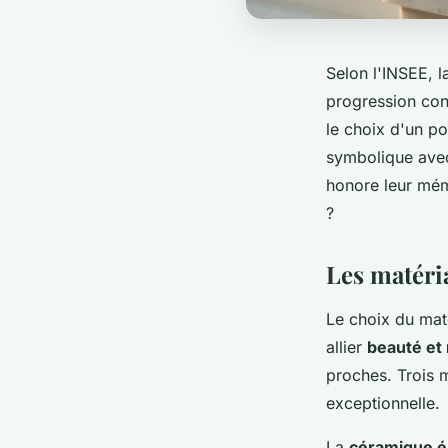
Selon l'INSEE, 
progression cons
le choix d'un po
symbolique avec
honore leur mém
?
Les matéri
Le choix du maté
allier
beauté et 
proches. Trois m
exceptionnelle.
La
céramique é