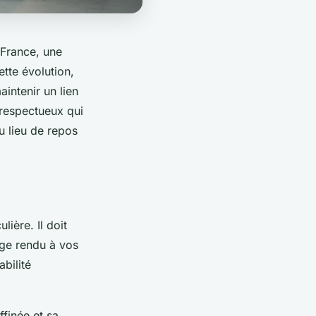
France, une
tte évolution,
intenir un lien
respectueux qui
u lieu de repos
ière. Il doit
age rendu à vos
bilité
ffinée et sa