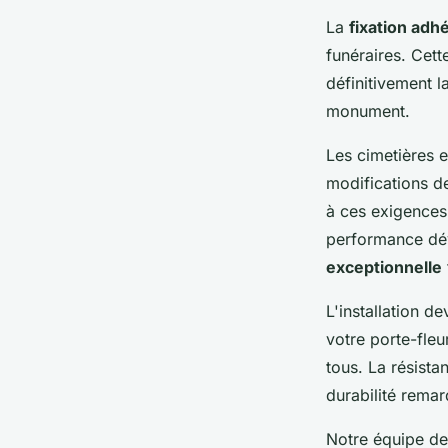
La
fixation adh
funéraires. Cett
définitivement l
monument.
Les cimetières 
modifications d
à ces exigences,
performance dév
exceptionnelle
L'installation d
votre porte-fleu
tous. La résista
durabilité remar
Notre équipe de