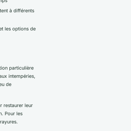
emps
ent à différents
et les options de
on particulière
 aux intempéries,
ieu de
 restaurer leur
n. Pour les
 rayures.