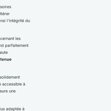
soires
ltérer
si l'intégrité du
cernant les
nd parfaitement
haute
e
tenue
 solidement
te accessible à
ssure une
lus adaptée à