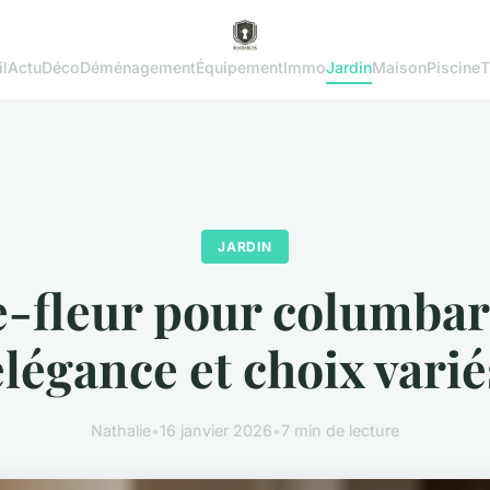
l
Actu
Déco
Déménagement
Équipement
Immo
Jardin
Maison
Piscine
T
JARDIN
e-fleur pour columbar
élégance et choix varié
Nathalie
•
16 janvier 2026
•
7 min de lecture