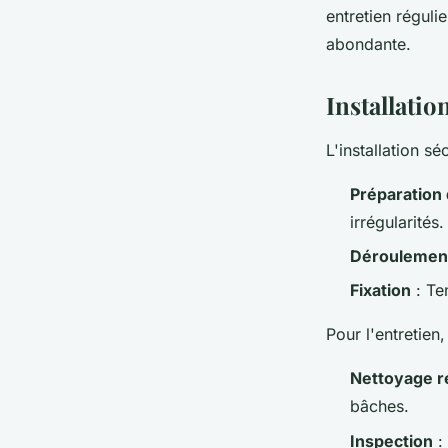
entretien réguli
abondante.
Installatio
L'installation s
Préparation
irrégularités.
Déroulement
Fixation
: Te
Pour l'entretien,
Nettoyage r
bâches.
Inspection
: