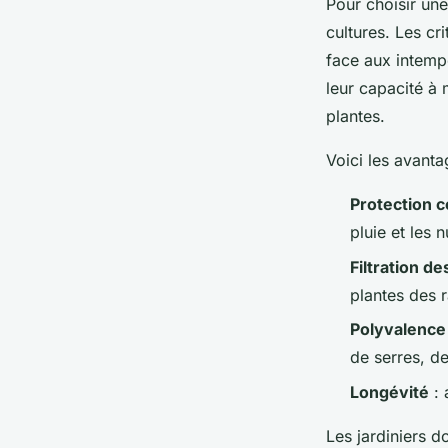
Pour choisir une
cultures. Les cr
face aux intemp
leur capacité à 
plantes.
Voici les avant
Protection c
pluie et les n
Filtration d
plantes des 
Polyvalence
de serres, de
Longévité
: 
Les jardiniers do