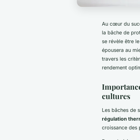
Au cœur du succè
la bâche de prot
se révèle être l
épousera au mie
travers les crit
rendement optima
Importance
cultures
Les bâches de se
régulation the
croissance des 