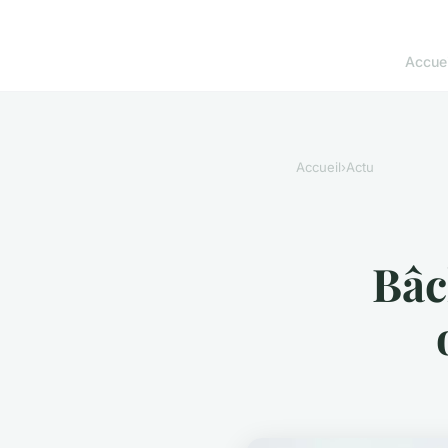
Accuei
Accueil
›
Actu
Bâc