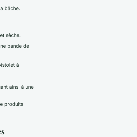
la bâche.
et sèche.
une bande de
istolet à
ant ainsi à une
e produits
es