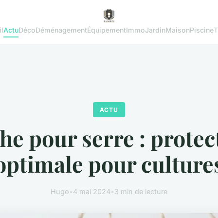
l
Actu
Déco
Déménagement
Équipement
Immo
Jardin
Maison
Piscine
T
ACTU
he pour serre : protec
optimale pour culture
Hugo
•
4 mai 2024
•
3 min de lecture