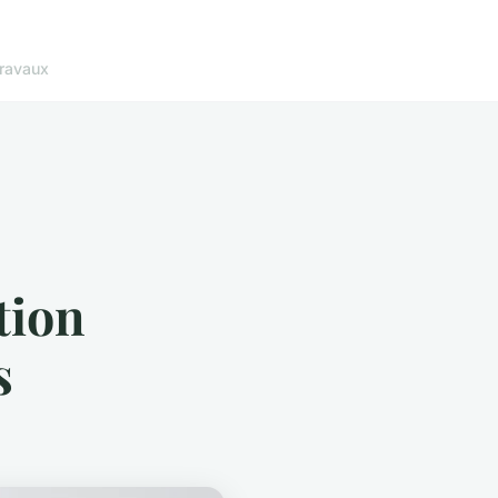
ravaux
tion
s