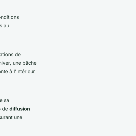
nditions
s au
uations de
hiver, une bâche
te à l'intérieur
e sa
s de
diffusion
surant une