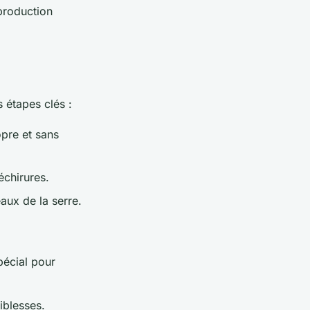
 production
s étapes clés :
opre et sans
échirures.
aux de la serre.
pécial pour
iblesses.