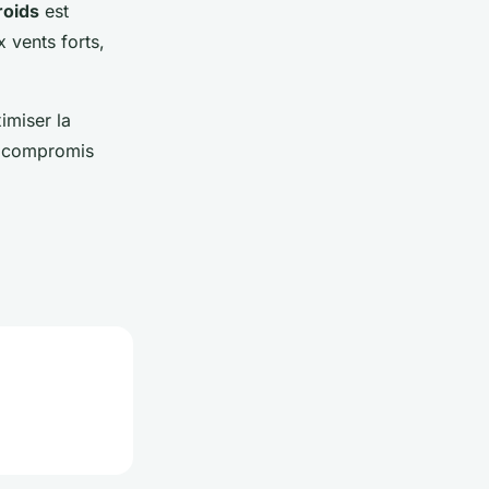
roids
est
x vents forts,
imiser la
n compromis