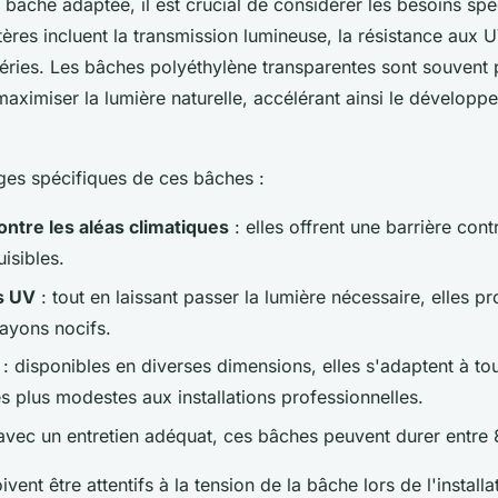
 bâche adaptée, il est crucial de considérer les besoins spé
itères incluent la transmission lumineuse, la résistance aux UV
éries. Les bâches polyéthylène transparentes sont souvent p
maximiser la lumière naturelle, accélérant ainsi le dévelop
ages spécifiques de ces bâches :
ontre les aléas climatiques
: elles offrent une barrière contr
uisibles.
es UV
: tout en laissant passer la lumière nécessaire, elles pr
rayons nocifs.
: disponibles en diverses dimensions, elles s'adaptent à tout
s plus modestes aux installations professionnelles.
avec un entretien adéquat, ces bâches peuvent durer entre 8
ivent être attentifs à la tension de la bâche lors de l'installa