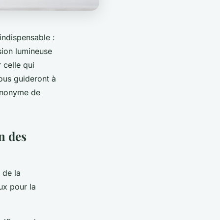
indispensable :
usion lumineuse
 celle qui
ous guideront à
synonyme de
n des
 de la
ux pour la