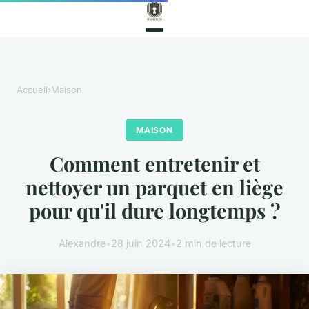
Accueil
›
Maison
MAISON
Comment entretenir et
nettoyer un parquet en liège
pour qu'il dure longtemps ?
Alexandre
•
28 juin 2024
•
2 min de lecture