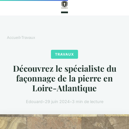
Accueil
›
Travaux
TRAVAUX
Découvrez le spécialiste du
façonnage de la pierre en
Loire-Atlantique
Edouard
•
29 juin 2024
•
3 min de lecture